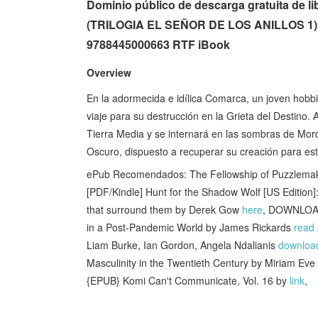
Dominio público de descarga gratuita de
(TRILOGIA EL SEÑOR DE LOS ANILLOS 1) de
9788445000663 RTF iBook
Overview
En la adormecida e idílica Comarca, un joven hobbit
viaje para su destrucción en la Grieta del Destino
Tierra Media y se internará en las sombras de Mor
Oscuro, dispuesto a recuperar su creación para esta
ePub Recomendados: The Fellowship of Puzzlemak
[PDF/Kindle] Hunt for the Shadow Wolf [US Edition]: 
that surround them by Derek Gow
here
, DOWNLOAD
in a Post-Pandemic World by James Rickards
read 
Liam Burke, Ian Gordon, Angela Ndalianis
downloa
Masculinity in the Twentieth Century by Miriam E
{EPUB} Komi Can't Communicate, Vol. 16 by
link
,