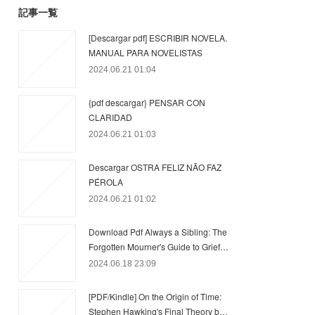
記事一覧
[Descargar pdf] ESCRIBIR NOVELA.
MANUAL PARA NOVELISTAS
2024.06.21 01:04
{pdf descargar} PENSAR CON
CLARIDAD
2024.06.21 01:03
Descargar OSTRA FELIZ NÃO FAZ
PÉROLA
2024.06.21 01:02
Download Pdf Always a Sibling: The
Forgotten Mourner's Guide to Grief…
2024.06.18 23:09
[PDF/Kindle] On the Origin of Time:
Stephen Hawking's Final Theory b…