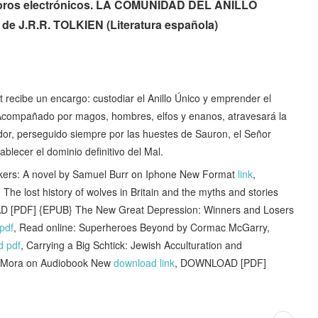
 libros electrónicos. LA COMUNIDAD DEL ANILLO
 J.R.R. TOLKIEN (Literatura española)
 recibe un encargo: custodiar el Anillo Único y emprender el
. Acompañado por magos, hombres, elfos y enanos, atravesará la
dor, perseguido siempre por las huestes de Sauron, el Señor
blecer el dominio definitivo del Mal.
ers: A novel by Samuel Burr on Iphone New Format
link
,
The lost history of wolves in Britain and the myths and stories
 [PDF] {EPUB} The New Great Depression: Winners and Losers
pdf
, Read online: Superheroes Beyond by Cormac McGarry,
d pdf
, Carrying a Big Schtick: Jewish Acculturation and
ve Mora on Audiobook New
download link
, DOWNLOAD [PDF]