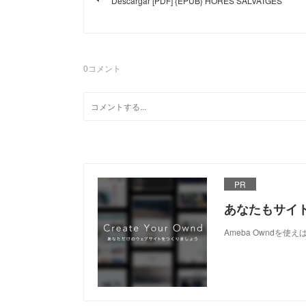
Descargar [PDF] {EPUB} HORES SALVATGES
0
コメント
PR
あなたもサイ
Ameba Owndを