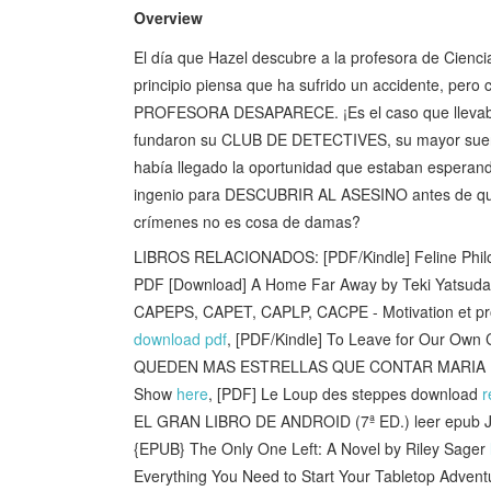
Overview
El día que Hazel descubre a la profesora de Cienci
principio piensa que ha sufrido un accidente, per
PROFESORA DESAPARECE. ¡Es el caso que llevaba
fundaron su CLUB DE DETECTIVES, su mayor sueño e
había llegado la oportunidad que estaban esperand
ingenio para DESCUBRIR AL ASESINO antes de que l
crímenes no es cosa de damas?
LIBROS RELACIONADOS: [PDF/Kindle] Feline Philos
PDF [Download] A Home Far Away by Teki Yatsud
CAPEPS, CAPET, CAPLP, CACPE - Motivation et proj
download pdf
, [PDF/Kindle] To Leave for Our Own
QUEDEN MAS ESTRELLAS QUE CONTAR MARIA MA
Show
here
, [PDF] Le Loup des steppes download
r
EL GRAN LIBRO DE ANDROID (7ª ED.) leer epu
{EPUB} The Only One Left: A Novel by Riley Sager
Everything You Need to Start Your Tabletop Adven