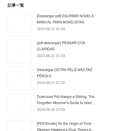
記事一覧
[Descargar pdf] ESCRIBIR NOVELA.
MANUAL PARA NOVELISTAS
2024.06.21 01:04
{pdf descargar} PENSAR CON
CLARIDAD
2024.06.21 01:03
Descargar OSTRA FELIZ NÃO FAZ
PÉROLA
2024.06.21 01:02
Download Pdf Always a Sibling: The
Forgotten Mourner's Guide to Grief…
2024.06.18 23:09
[PDF/Kindle] On the Origin of Time:
Stephen Hawking's Final Theory b…