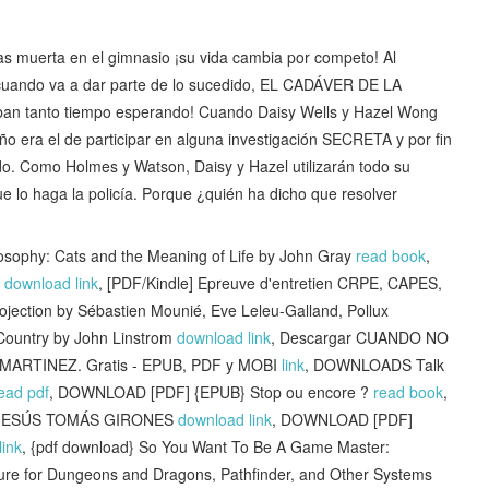
as muerta en el gimnasio ¡su vida cambia por competo! Al
o cuando va a dar parte de lo sucedido, EL CADÁVER DE LA
n tanto tiempo esperando! Cuando Daisy Wells y Hazel Wong
ra el de participar en alguna investigación SECRETA y por fin
o. Como Holmes y Watson, Daisy y Hazel utilizarán todo su
o haga la policía. Porque ¿quién ha dicho que resolver
ophy: Cats and the Meaning of Life by John Gray
read book
,
a
download link
, [PDF/Kindle] Epreuve d'entretien CRPE, CAPES,
ection by Sébastien Mounié, Eve Leleu-Galland, Pollux
 Country by John Linstrom
download link
, Descargar CUANDO NO
RTINEZ. Gratis - EPUB, PDF y MOBI
link
, DOWNLOADS Talk
ead pdf
, DOWNLOAD [PDF] {EPUB} Stop ou encore ?
read book
,
b JESÚS TOMÁS GIRONES
download link
, DOWNLOAD [PDF]
link
, {pdf download} So You Want To Be A Game Master:
ture for Dungeons and Dragons, Pathfinder, and Other Systems