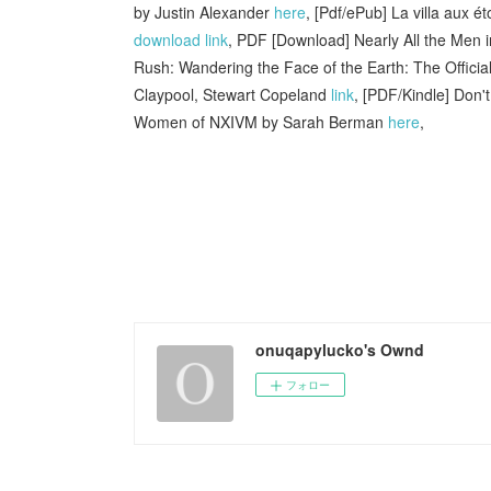
by Justin Alexander
here
, [Pdf/ePub] La villa aux
download link
, PDF [Download] Nearly All the Men
Rush: Wandering the Face of the Earth: The Officia
Claypool, Stewart Copeland
link
, [PDF/Kindle] Don't
Women of NXIVM by Sarah Berman
here
,
onuqapylucko's Ownd
フォロー